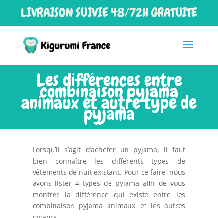
LIVRAISON SUIVIE 48/72H GRATUITE
Les différences entre
combinaison pyjama
animaux et autre type de
pyjama
Lorsqu’il s’agit d’acheter un pyjama, il faut
bien connaître les différents types de
vêtements de nuit existant. Pour ce faire, nous
avons lister 4 types de pyjama afin de vous
montrer la différence qui existe entre les
combinaison pyjama animaux et les autres
pyjama