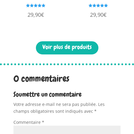
Note
Note
29,90
€
29,90
€
5.00
5.00
sur 5
sur 5
Voir plus de produits
0 commentaires
Soumettre un commentaire
Votre adresse e-mail ne sera pas publiée.
Les
champs obligatoires sont indiqués avec
*
Commentaire
*